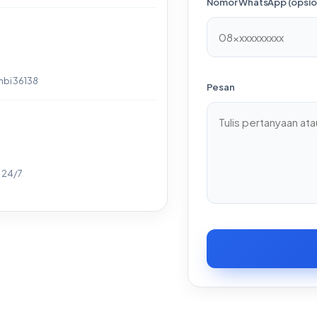
Nomor WhatsApp (opsio
mbi 36138
Pesan
: 24/7