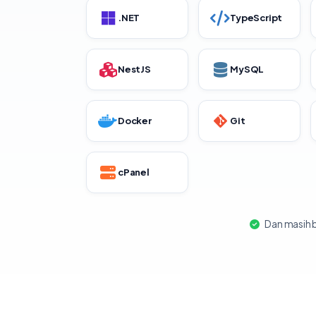
.NET
TypeScript
NestJS
MySQL
Docker
Git
cPanel
Dan masih b