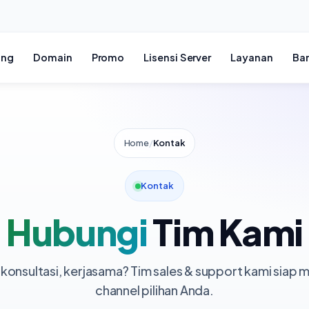
ing
Domain
Promo
Lisensi Server
Layanan
Ba
Home
/
Kontak
Kontak
Hubungi
Tim Kami
konsultasi, kerjasama? Tim sales & support kami siap
channel pilihan Anda.