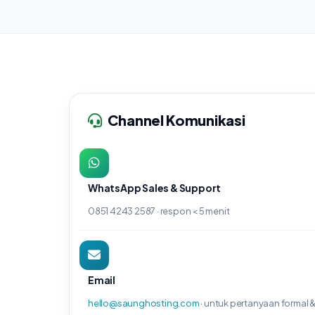
Channel Komunikasi
WhatsApp Sales & Support
‪0851 4243 2587‬
· respon < 5 menit
Email
hello@saunghosting.com
· untuk pertanyaan formal 