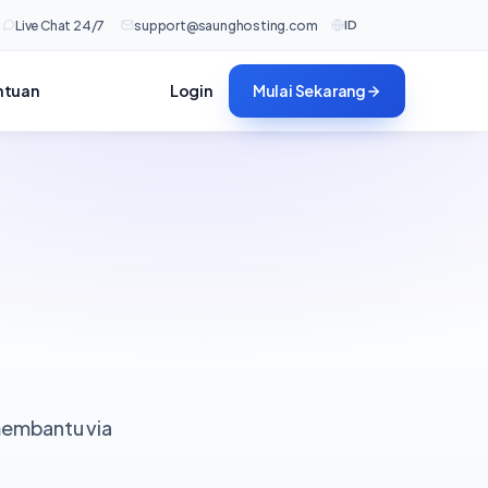
ID
Live Chat 24/7
support@saunghosting.com
ntuan
Login
Mulai Sekarang
 membantu via