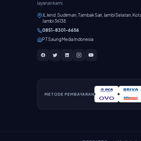
layanan kami.
JL Jend. Sudirman, Tambak Sari, Jambi Selatan, Kot
Jambi 36138
0851-8301-6656
PT Saung Media Indonesia
METODE PEMBAYARAN