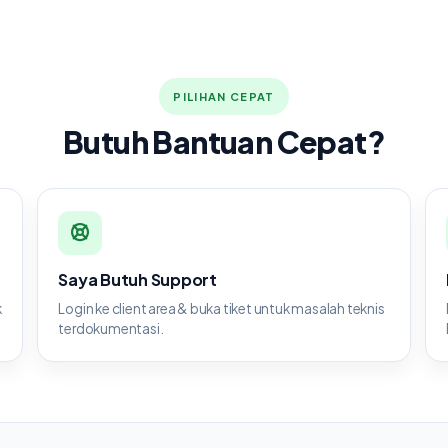
PILIHAN CEPAT
Butuh Bantuan Cepat?
Saya Butuh Support
k
Login ke client area & buka tiket untuk masalah teknis
terdokumentasi.