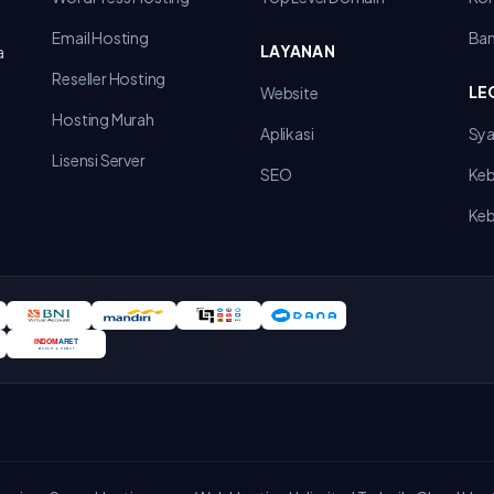
Email Hosting
Ba
LAYANAN
a
Reseller Hosting
LE
Website
Hosting Murah
Aplikasi
Sya
Lisensi Server
SEO
Keb
Keb