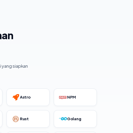
han
i yang siapkan
Astro
NPM
Rust
Golang