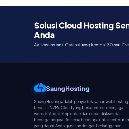
Solusi Cloud Hosting Se
Anda
Aktivasi instant. Garansi uang kembali 30 hari. Fr
SaungHosting
Saung Hosting adalah penyedia layanan web hosting
berbasis NVMe Cloud yang berkomitmen menjaga
website Anda tetap online dan cepat diakses dari
berbagai negara. Tersedia beberapa data center uta
yang dapat Anda gunakan dengan berlangganan