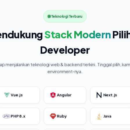
Teknologi Terbaru
ndukung
Stack Modern
Pili
Developer
iap menjalankan teknologi web & backend terkini. Tinggal pilih, kam
environment-nya.
Vue.js
Angular
Next.js
PHP 8.x
Ruby
Java