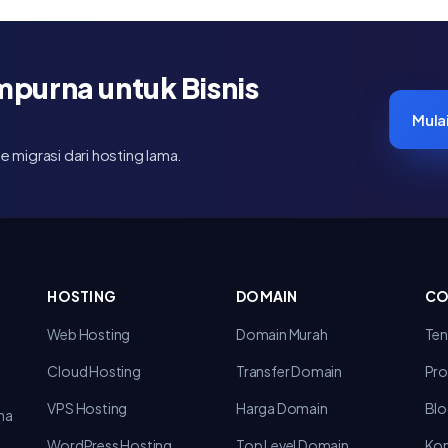
mpurna untuk Bisnis
Mula
ee migrasi dari hosting lama.
HOSTING
DOMAIN
CO
Web Hosting
Domain Murah
Ten
Cloud Hosting
Transfer Domain
Pr
VPS Hosting
Harga Domain
Bl
ma
WordPress Hosting
Top Level Domain
Ko