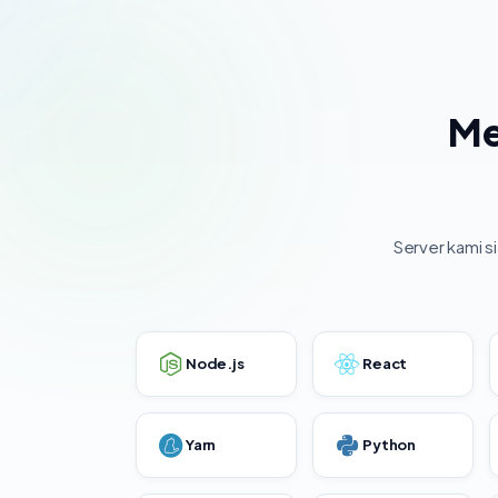
Me
Server kami s
Node.js
React
Yarn
Python