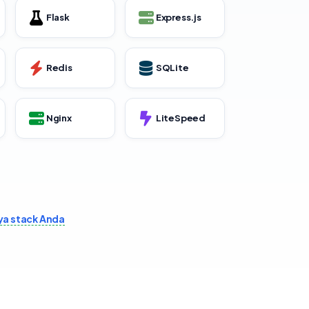
Flask
Express.js
Redis
SQLite
Nginx
LiteSpeed
ya stack Anda