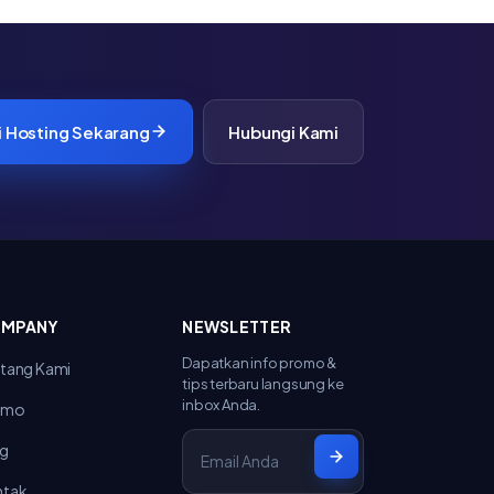
i Hosting Sekarang
Hubungi Kami
MPANY
NEWSLETTER
Dapatkan info promo &
tang Kami
tips terbaru langsung ke
inbox Anda.
omo
og
ntak