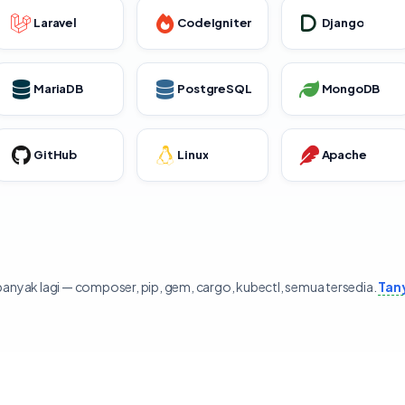
Laravel
CodeIgniter
Django
MariaDB
PostgreSQL
MongoDB
GitHub
Linux
Apache
anyak lagi — composer, pip, gem, cargo, kubectl, semua tersedia.
Tan