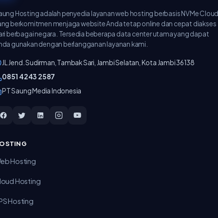
aung Hosting adalah penyedia layanan web hosting berbasis NVMe Clou
ang berkomitmen menjaga website Anda tetap online dan cepat diakses
ari berbagai negara. Tersedia beberapa data center utama yang dapat
nda gunakan dengan berlangganan layanan kami.
JL Jend. Sudirman, Tambak Sari, Jambi Selatan, Kota Jambi 36138
‪0851 4243 2587‬
PT Saung Media Indonesia
OSTING
eb Hosting
loud Hosting
PS Hosting