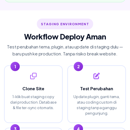
STAGING ENVIRONMENT
Workflow Deploy Aman
Test perubahan tema, plugin, atau update di staging dulu —
baru push ke production. Tanpa risiko break website.
Clone Site
Test Perubahan
1-klik buat staging copy
Update plugin, ganti tema,
dari production. Database
atau coding custom di
& file ter-sync otomatis.
staging tanpa ganggu
pengunjung.