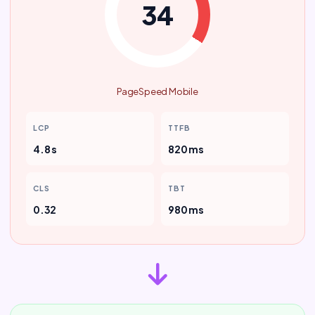
34
PageSpeed Mobile
LCP
TTFB
4.8 s
820 ms
CLS
TBT
0.32
980 ms