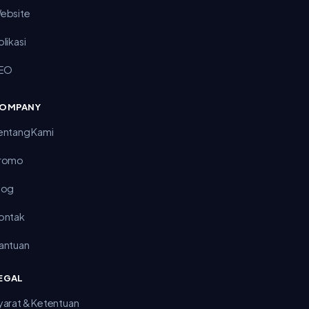
ebsite
plikasi
EO
OMPANY
entang Kami
romo
log
ontak
antuan
EGAL
yarat & Ketentuan