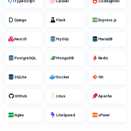
TypeScript
Laravel
CodeIgniter
Django
Flask
Express.js
NestJS
MySQL
MariaDB
PostgreSQL
MongoDB
Redis
SQLite
Docker
Git
GitHub
Linux
Apache
Nginx
LiteSpeed
cPanel