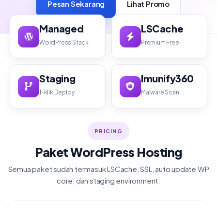
Pesan Sekarang
Lihat Promo
Managed
LSCache
WordPress Stack
Premium Free
Staging
Imunify360
1-klik Deploy
Malware Scan
PRICING
Paket WordPress Hosting
Semua paket sudah termasuk LSCache, SSL, auto update WP
core, dan staging environment.