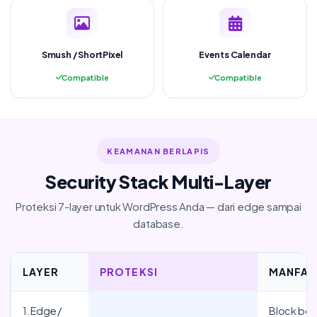
Smush / ShortPixel
Events Calendar
Compatible
Compatible
KEAMANAN BERLAPIS
Security Stack Multi-Layer
Proteksi 7-layer untuk WordPress Anda — dari edge sampai
database.
LAYER
PROTEKSI
MANFAA
1. Edge /
Block bot