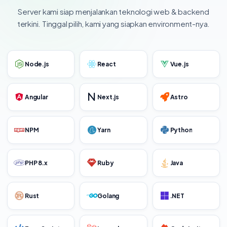
Server kami siap menjalankan teknologi web & backend
terkini. Tinggal pilih, kami yang siapkan environment-nya.
Node.js
React
Vue.js
Angular
Next.js
Astro
NPM
Yarn
Python
PHP 8.x
Ruby
Java
Rust
Golang
.NET