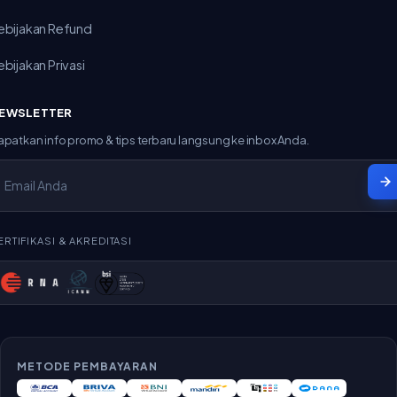
ebijakan Refund
ebijakan Privasi
EWSLETTER
apatkan info promo & tips terbaru langsung ke inbox Anda.
ERTIFIKASI & AKREDITASI
METODE PEMBAYARAN