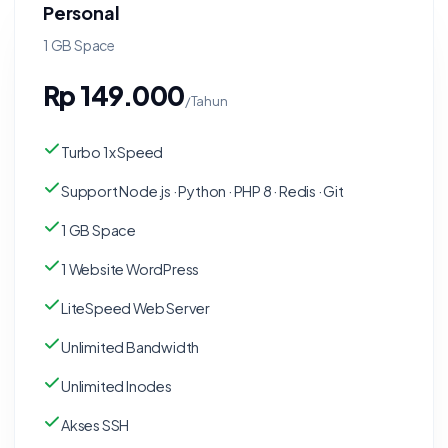
Personal
1 GB Space
Rp 149.000
/Tahun
Turbo 1x Speed
Support Node.js · Python · PHP 8 · Redis · Git
1 GB Space
1 Website WordPress
LiteSpeed Web Server
Unlimited Bandwidth
Unlimited Inodes
Akses SSH