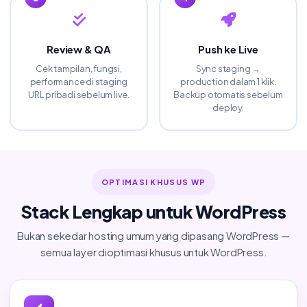
Review & QA
Push ke Live
Cek tampilan, fungsi,
Sync staging →
performance di staging
production dalam 1 klik.
URL pribadi sebelum live.
Backup otomatis sebelum
deploy.
OPTIMASI KHUSUS WP
Stack Lengkap untuk WordPress
Bukan sekedar hosting umum yang dipasang WordPress —
semua layer dioptimasi khusus untuk WordPress.