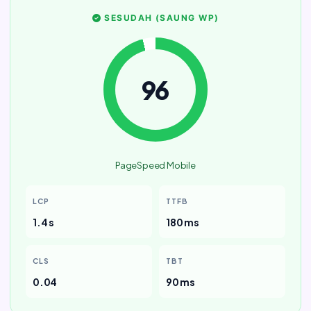
SESUDAH (SAUNG WP)
96
PageSpeed Mobile
LCP
TTFB
1.4 s
180 ms
CLS
TBT
0.04
90 ms