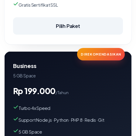
Gratis Sertifikat SSL
Pilih Paket
DIREKOMENDASIKAN
Business
5 GB Space
Rp 199.000
/Tahun
Turbo 4x Speed
Support Node.js · Python · PHP 8 · Redis · Git
5 GB Space