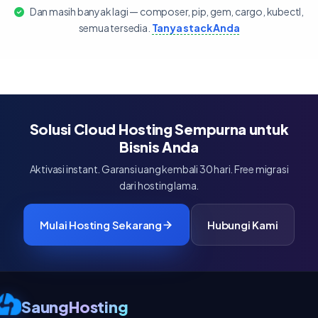
Dan masih banyak lagi — composer, pip, gem, cargo, kubectl,
semua tersedia.
Tanya stack Anda
Solusi Cloud Hosting Sempurna untuk
Bisnis Anda
Aktivasi instant. Garansi uang kembali 30 hari. Free migrasi
dari hosting lama.
Mulai Hosting Sekarang
Hubungi Kami
SaungHosting