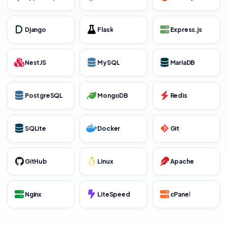
Django
Flask
Express.js
NestJS
MySQL
MariaDB
PostgreSQL
MongoDB
Redis
SQLite
Docker
Git
GitHub
Linux
Apache
Nginx
LiteSpeed
cPanel