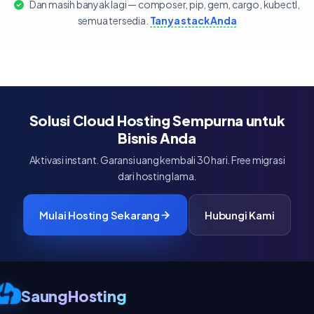
Dan masih banyak lagi — composer, pip, gem, cargo, kubectl,
semua tersedia.
Tanya stack Anda
Solusi Cloud Hosting Sempurna untuk
Bisnis Anda
Aktivasi instant. Garansi uang kembali 30 hari. Free migrasi
dari hosting lama.
Mulai Hosting Sekarang
Hubungi Kami
SaungHosting