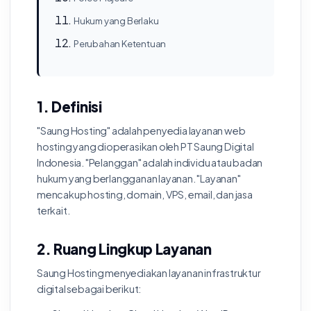
Hukum yang Berlaku
Perubahan Ketentuan
1. Definisi
"Saung Hosting" adalah penyedia layanan web
hosting yang dioperasikan oleh PT Saung Digital
Indonesia. "Pelanggan" adalah individu atau badan
hukum yang berlangganan layanan. "Layanan"
mencakup hosting, domain, VPS, email, dan jasa
terkait.
2. Ruang Lingkup Layanan
Saung Hosting menyediakan layanan infrastruktur
digital sebagai berikut: