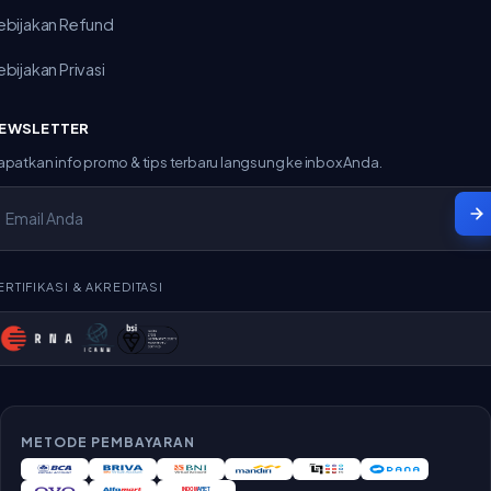
ebijakan Refund
ebijakan Privasi
EWSLETTER
apatkan info promo & tips terbaru langsung ke inbox Anda.
ERTIFIKASI & AKREDITASI
METODE PEMBAYARAN