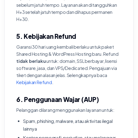
sebelum jatuh tempo. Layanan akan ditangguhkan
H+3 setelah jatuh tempo dan dihapus permanen
H+30.
5. Kebijakan Refund
Garansi 30 hari uang kembali berlaku untuk paket
Shared Hosting & WordPress Hosting baru. Refund
tidak berlaku
untuk: domain, SSL berbayar, lisensi
software, jasa, dan VPS/Dedicated. Pengajuan via
tiket dengan alasan jelas. Selengkapnya baca
Kebijakan Refund
.
6. Penggunaan Wajar (AUP)
Pelanggan dilarang menggunakan layanan untuk:
Spam, phishing, malware, atau aktivitas ilegal
lainnya
Konten pornografi, perjudian, atau melanggar