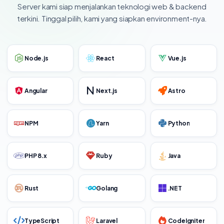
Server kami siap menjalankan teknologi web & backend
terkini. Tinggal pilih, kami yang siapkan environment-nya.
Node.js
React
Vue.js
Angular
Next.js
Astro
NPM
Yarn
Python
PHP 8.x
Ruby
Java
Rust
Golang
.NET
TypeScript
Laravel
CodeIgniter