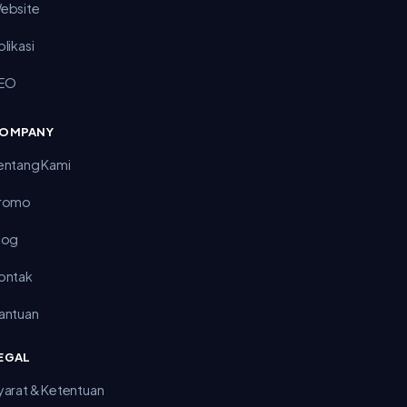
ebsite
plikasi
EO
OMPANY
entang Kami
romo
log
ontak
antuan
EGAL
yarat & Ketentuan