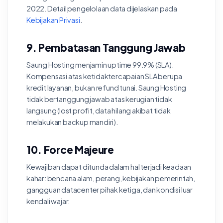
2022. Detail pengelolaan data dijelaskan pada
Kebijakan Privasi
.
9. Pembatasan Tanggung Jawab
Saung Hosting menjamin uptime 99.9% (SLA).
Kompensasi atas ketidaktercapaian SLA berupa
kredit layanan, bukan refund tunai. Saung Hosting
tidak bertanggung jawab atas kerugian tidak
langsung (lost profit, data hilang akibat tidak
melakukan backup mandiri).
10. Force Majeure
Kewajiban dapat ditunda dalam hal terjadi keadaan
kahar: bencana alam, perang, kebijakan pemerintah,
gangguan datacenter pihak ketiga, dan kondisi luar
kendali wajar.