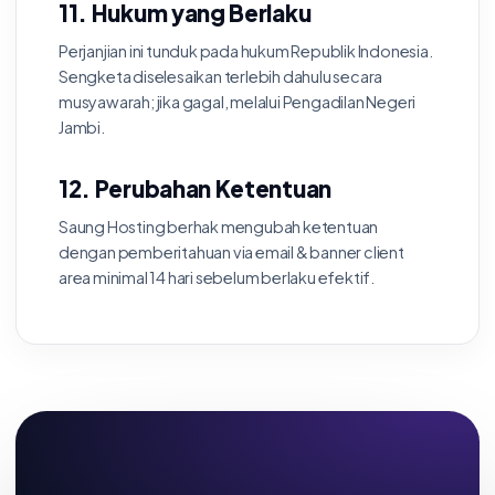
11. Hukum yang Berlaku
Perjanjian ini tunduk pada hukum Republik Indonesia.
Sengketa diselesaikan terlebih dahulu secara
musyawarah; jika gagal, melalui Pengadilan Negeri
Jambi.
12. Perubahan Ketentuan
Saung Hosting berhak mengubah ketentuan
dengan pemberitahuan via email & banner client
area minimal 14 hari sebelum berlaku efektif.