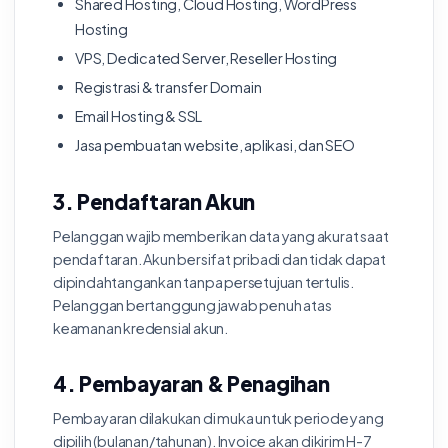
Shared Hosting, Cloud Hosting, WordPress
Hosting
VPS, Dedicated Server, Reseller Hosting
Registrasi & transfer Domain
Email Hosting & SSL
Jasa pembuatan website, aplikasi, dan SEO
3. Pendaftaran Akun
Pelanggan wajib memberikan data yang akurat saat
pendaftaran. Akun bersifat pribadi dan tidak dapat
dipindahtangankan tanpa persetujuan tertulis.
Pelanggan bertanggung jawab penuh atas
keamanan kredensial akun.
4. Pembayaran & Penagihan
Pembayaran dilakukan di muka untuk periode yang
dipilih (bulanan/tahunan). Invoice akan dikirim H-7