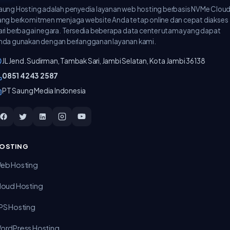
aung Hosting adalah penyedia layanan web hosting berbasis NVMe Clou
ang berkomitmen menjaga website Anda tetap online dan cepat diakses
ari berbagai negara. Tersedia beberapa data center utama yang dapat
nda gunakan dengan berlangganan layanan kami.
JL Jend. Sudirman, Tambak Sari, Jambi Selatan, Kota Jambi 36138
‪0851 4243 2587‬
PT Saung Media Indonesia
OSTING
eb Hosting
loud Hosting
PS Hosting
ordPress Hosting