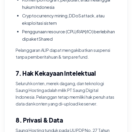
hukum Indonesia
Cryptocurrency mining, DDoS attack, atau
eksploitasi sistem
Penggunaan resource (CPU/RAM/IO) berlebihan
di paket Shared
Pelanggaran AUP dapat mengakibatkan suspensi
tanpa pemberitahuan & tanpa refund.
7. Hak Kekayaan Intelektual
Seluruh konten, merek dagang, dan teknologi
Saung Hosting adalah milik PT Saung Digital
Indonesia. Pelanggan tetap memiliki hak penuh atas
data dan konten yang di-upload ke server.
8. Privasi & Data
Saung Hosting tunduk pada UU PDP No. 27 Tahun