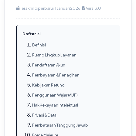
Terakhir diperbarui: 1 Januari 2026 ·
Versi 3.0
Daftar Isi
Definisi
Ruang Lingkup Layanan
Pendaftaran Akun
Pembayaran & Penagihan
Kebijakan Refund
Penggunaan Wajar (AUP)
Hak Kekayaan Intelektual
Privasi & Data
Pembatasan Tanggung Jawab
Force Majeure