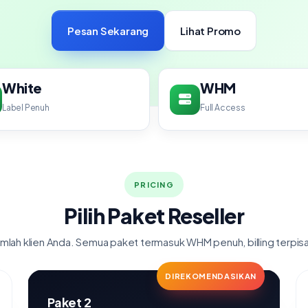
Pesan Sekarang
Lihat Promo
White
WHM
Label Penuh
Full Access
PRICING
Pilih Paket Reseller
umlah klien Anda. Semua paket termasuk WHM penuh, billing terpis
DIREKOMENDASIKAN
Paket 2