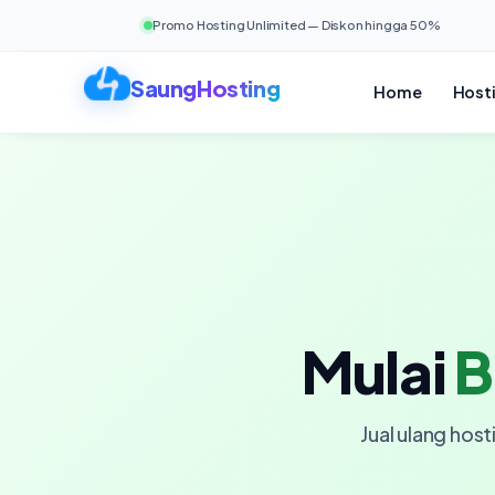
Promo Hosting Unlimited — Diskon hingga 50%
Home
Host
Mulai
B
Jual ulang hos