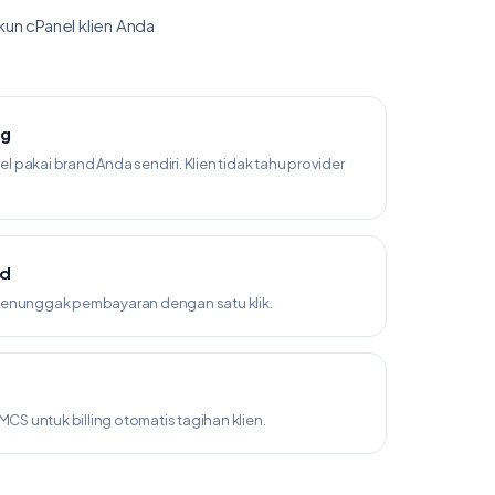
un cPanel klien Anda
ng
 pakai brand Anda sendiri. Klien tidak tahu provider
nd
 menunggak pembayaran dengan satu klik.
S untuk billing otomatis tagihan klien.