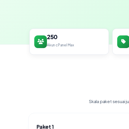
250
Akun cPanel Max
Skala paket sesuai j
Paket 1