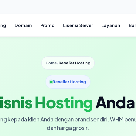
ing
Domain
Promo
Lisensi Server
Layanan
Ba
Home
/
Reseller Hosting
Reseller Hosting
isnis Hosting
Anda 
ting kepada klien Anda dengan brand sendiri. WHM penu
dan harga grosir.