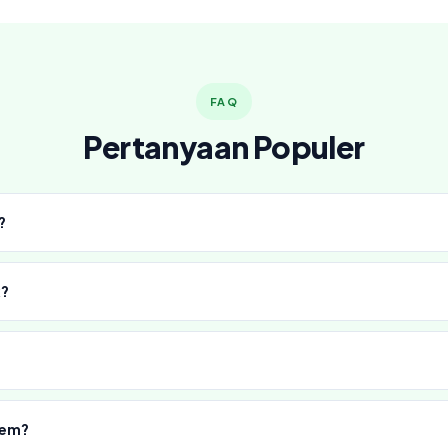
FAQ
Pertanyaan Populer
?
k?
tem?