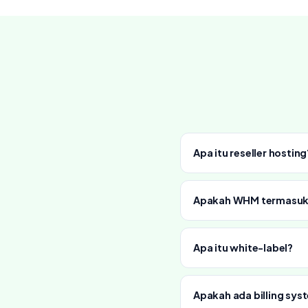
Apa itu reseller hosting
Apakah WHM termasu
Apa itu white-label?
Apakah ada billing sys