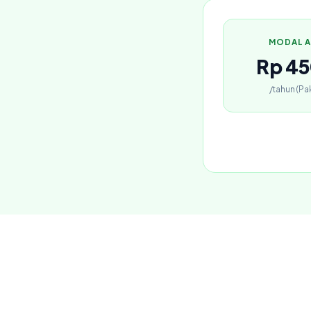
MODAL 
Rp 45
/tahun (Pa