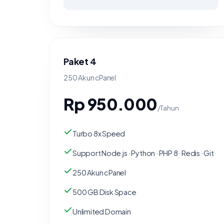
Paket 4
250 Akun cPanel
Rp 950.000
/Tahun
Turbo 8x Speed
Support Node.js · Python · PHP 8 · Redis · Git
250 Akun cPanel
500 GB Disk Space
Unlimited Domain