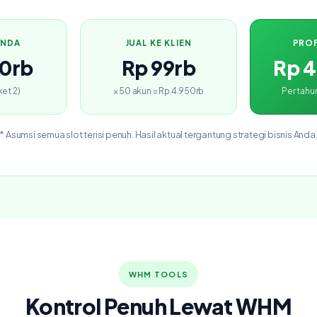
ANDA
JUAL KE KLIEN
PROF
0rb
Rp 99rb
Rp 
ket 2)
× 50 akun = Rp 4.950rb
Per tahu
* Asumsi semua slot terisi penuh. Hasil aktual tergantung strategi bisnis Anda
WHM TOOLS
Kontrol Penuh Lewat WHM