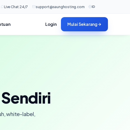
ID
Live Chat 24/7
support@saunghosting.com
ntuan
Login
Mulai Sekarang
Sendiri
h, white-label,