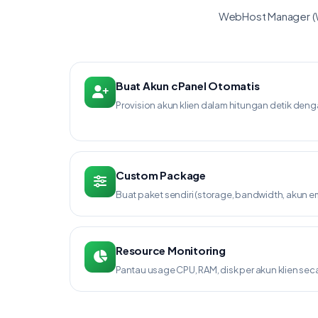
WebHost Manager (WH
Buat Akun cPanel Otomatis
Provision akun klien dalam hitungan detik deng
Custom Package
Buat paket sendiri (storage, bandwidth, akun em
Resource Monitoring
Pantau usage CPU, RAM, disk per akun klien seca