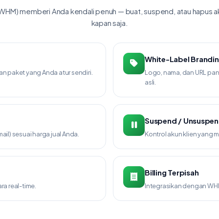
M) memberi Anda kendali penuh — buat, suspend, atau hapus ak
kapan saja.
White-Label Brandi
an paket yang Anda atur sendiri.
Logo, nama, dan URL panel
asli.
Suspend / Unsuspe
ail) sesuai harga jual Anda.
Kontrol akun klien yang
Billing Terpisah
ra real-time.
Integrasikan dengan WHMC