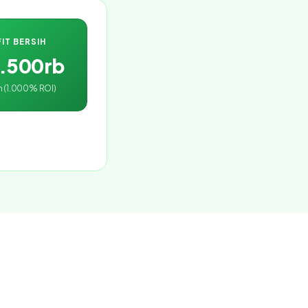
IT BERSIH
4.500rb
n (1.000% ROI)
.