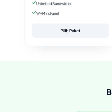
Unlimited Bandwidth
WHM + cPanel
Pilih Paket
B