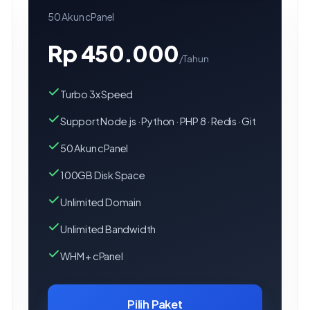
50 Akun cPanel
Rp 450.000
/Tahun
Turbo 3x Speed
Support Node.js · Python · PHP 8 · Redis · Git
50 Akun cPanel
100GB Disk Space
Unlimited Domain
Unlimited Bandwidth
WHM + cPanel
Pilih Paket