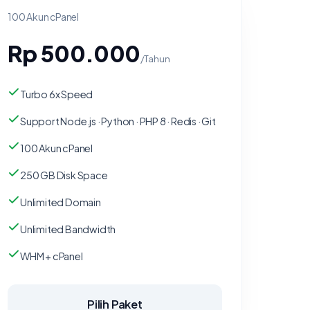
100 Akun cPanel
Rp 500.000
/Tahun
Turbo 6x Speed
Support Node.js · Python · PHP 8 · Redis · Git
100 Akun cPanel
250 GB Disk Space
Unlimited Domain
Unlimited Bandwidth
WHM + cPanel
Pilih Paket