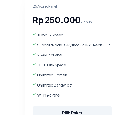
25 Akun cPanel
Rp 250.000
/Tahun
Turbo 1x Speed
Support Node.js · Python · PHP 8 · Redis · Git
25 Akun cPanel
10GB Disk Space
Unlimited Domain
Unlimited Bandwidth
WHM + cPanel
Pilih Paket