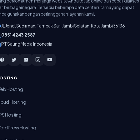
ang berkomitmen menjaga website Anda tetap online dan cepat diakses
ari berbagai negara. Tersedia beberapa data center utama yang dapat
nda gunakan dengan berlangganan layanan kami.
JL Jend. Sudirman, Tambak Sari, Jambi Selatan, Kota Jambi 36138
‪0851 4243 2587‬
PT Saung Media Indonesia
OSTING
eb Hosting
loud Hosting
PS Hosting
ordPress Hosting