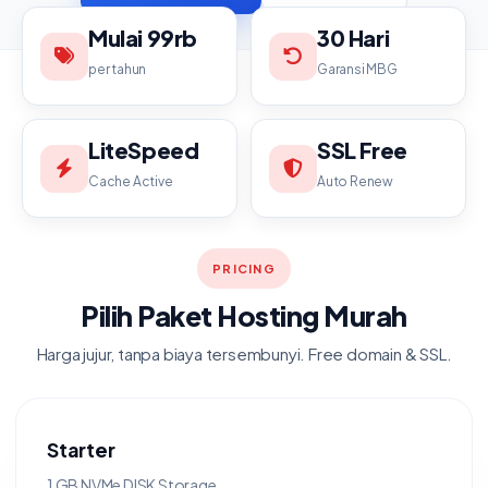
Mulai 99rb
30 Hari
per tahun
Garansi MBG
LiteSpeed
SSL Free
Cache Active
Auto Renew
PRICING
Pilih Paket Hosting Murah
Harga jujur, tanpa biaya tersembunyi. Free domain & SSL.
Starter
1 GB NVMe DISK Storage