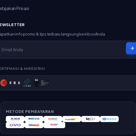
ebijakan Privasi
EWSLETTER
apatkan info promo & tips terbaru langsung ke inbox Anda.
ERTIFIKASI & AKREDITASI
METODE PEMBAYARAN