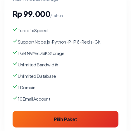
Rp 99.000
/Tahun
Turbo 1x Speed
Support Node.js · Python · PHP 8 · Redis · Git
1 GB NVMe DISK Storage
Unlimited Bandwidth
Unlimited Database
1 Domain
10 Email Account
Pilih Paket