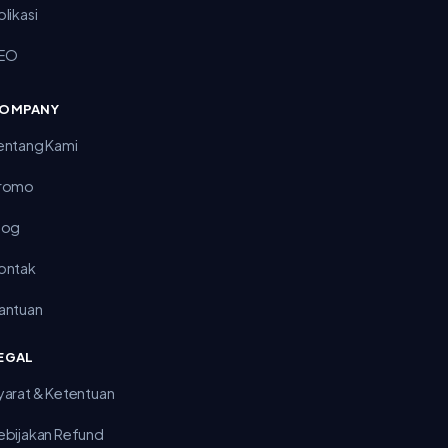
plikasi
EO
OMPANY
entang Kami
romo
log
ontak
antuan
EGAL
yarat & Ketentuan
ebijakan Refund