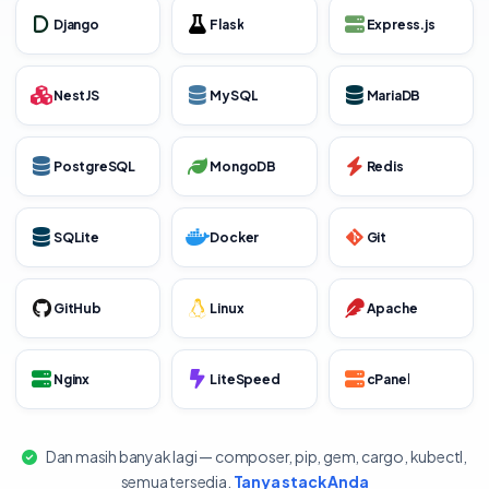
Django
Flask
Express.js
NestJS
MySQL
MariaDB
PostgreSQL
MongoDB
Redis
SQLite
Docker
Git
GitHub
Linux
Apache
Nginx
LiteSpeed
cPanel
Dan masih banyak lagi — composer, pip, gem, cargo, kubectl,
semua tersedia.
Tanya stack Anda