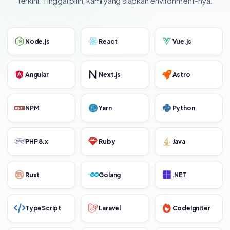
terkini. Tinggal pilih, kami yang siapkan environment-nya.
Node.js
React
Vue.js
Angular
Next.js
Astro
NPM
Yarn
Python
PHP 8.x
Ruby
Java
Rust
Golang
.NET
TypeScript
Laravel
CodeIgniter