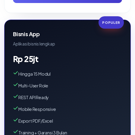
POPULER
Bisnis App
Aplikasi bisnis lengkap
Rp 25jt
Hingga 15 Modul
Multi-User Role
REST API Ready
Mobile Responsive
Export PDF/Excel
Training + Garansi 3 Bulan