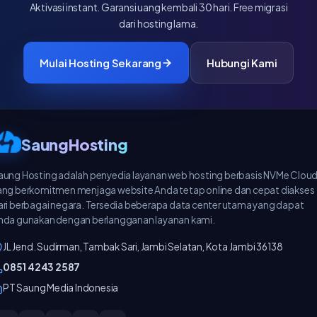
Aktivasi instant. Garansi uang kembali 30 hari. Free migrasi
dari hosting lama.
Mulai Hosting Sekarang
Hubungi Kami
SaungHosting
aung Hosting adalah penyedia layanan web hosting berbasis NVMe Clou
ang berkomitmen menjaga website Anda tetap online dan cepat diakses
ari berbagai negara. Tersedia beberapa data center utama yang dapat
nda gunakan dengan berlangganan layanan kami.
JL Jend. Sudirman, Tambak Sari, Jambi Selatan, Kota Jambi 36138
‪0851 4243 2587‬
PT Saung Media Indonesia