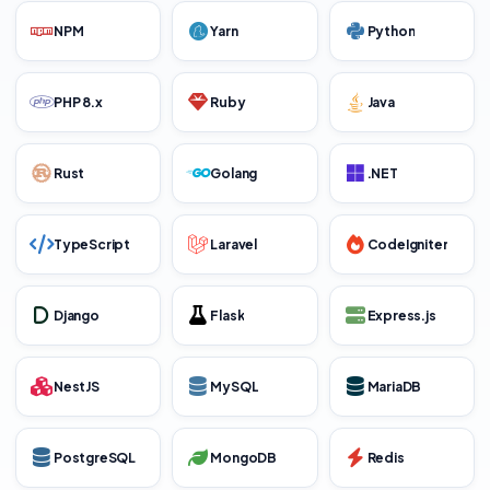
NPM
Yarn
Python
PHP 8.x
Ruby
Java
Rust
Golang
.NET
TypeScript
Laravel
CodeIgniter
Django
Flask
Express.js
NestJS
MySQL
MariaDB
PostgreSQL
MongoDB
Redis