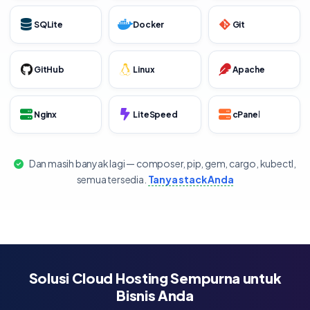
SQLite
Docker
Git
GitHub
Linux
Apache
Nginx
LiteSpeed
cPanel
Dan masih banyak lagi — composer, pip, gem, cargo, kubectl,
semua tersedia.
Tanya stack Anda
Solusi Cloud Hosting Sempurna untuk
Bisnis Anda