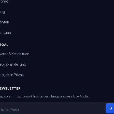
romo
log
ontak
antuan
EGAL
yarat & Ketentuan
ebijakan Refund
ebijakan Privasi
EWSLETTER
apatkan info promo & tips terbaru langsung ke inbox Anda.