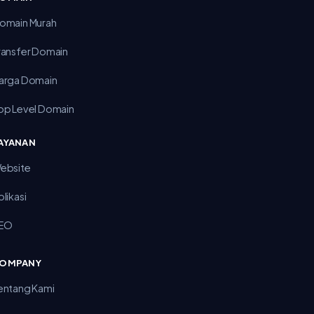
omain Murah
ransfer Domain
arga Domain
op Level Domain
AYANAN
ebsite
plikasi
EO
OMPANY
entang Kami