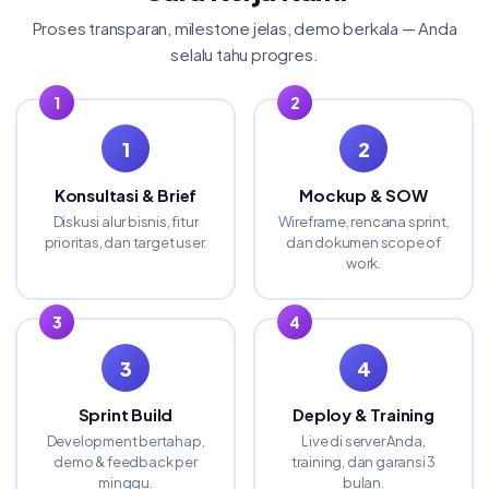
Proses transparan, milestone jelas, demo berkala — Anda
selalu tahu progres.
1
2
Konsultasi & Brief
Mockup & SOW
Diskusi alur bisnis, fitur
Wireframe, rencana sprint,
prioritas, dan target user.
dan dokumen scope of
work.
3
4
Sprint Build
Deploy & Training
Development bertahap,
Live di server Anda,
demo & feedback per
training, dan garansi 3
minggu.
bulan.